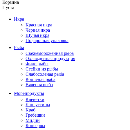
Корзина
Пуста
Икра
Красная икра
Черная икра
Щучья икра
Подарочная упаковка
Рыба
Свежемороженная рыба
Охлажденная продукция
Филе рыбы
Стейки из рыбы
Слабосоленая рыба
Копченая рыба
Вяленая рыба
Морепродукты
Креветки
Лангустины
Краб
Гребешки
Мидии
Консервы