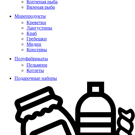
Копченая рыба
Вяленая рыба
Морепродукты
Креветки
Лангустины
Краб
Гребешки
Мидии
Консервы
Полуфабрикаты
Пельмени
Котлеты
Подарочные наборы