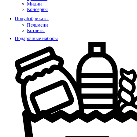
Мидии
Консервы
Полуфабрикаты
Пельмени
Котлеты
Подарочные наборы