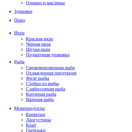
Оливки и маслины
Здоровье
Пиво
Икра
Красная икра
Черная икра
Щучья икра
Подарочная упаковка
Рыба
Свежемороженная рыба
Охлажденная продукция
Филе рыбы
Стейки из рыбы
Слабосоленая рыба
Копченая рыба
Вяленая рыба
Морепродукты
Креветки
Лангустины
Краб
Гребешки