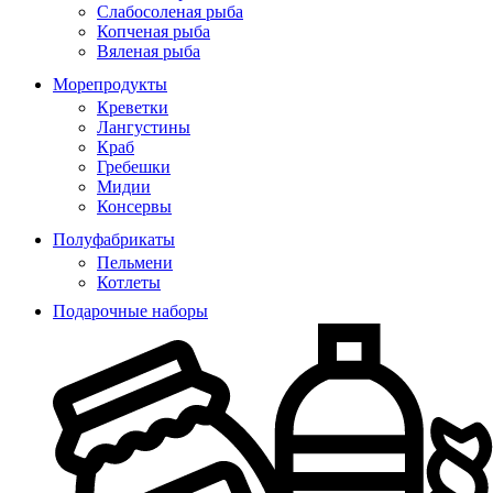
Слабосоленая рыба
Копченая рыба
Вяленая рыба
Морепродукты
Креветки
Лангустины
Краб
Гребешки
Мидии
Консервы
Полуфабрикаты
Пельмени
Котлеты
Подарочные наборы