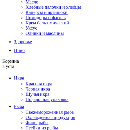
Масло
Хлебные палочки и хлебцы
Каперсы и артишоки
Помидоры и фасоль
Крем бальзамический
Уксус
Оливки и маслины
Здоровье
Пиво
Корзина
Пуста
Икра
Красная икра
Черная икра
Щучья икра
Подарочная упаковка
Рыба
Свежемороженная рыба
Охлажденная продукция
Филе рыбы
Стейки из рыбы