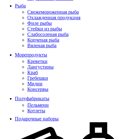
Рыба
Свежемороженная рыба
Охлажденная продукция
Филе рыбы
Стейки из рыбы
Слабосоленая рыба
Копченая рыба
Вяленая рыба
Морепродукты
Креветки
Лангустины
Краб
Гребешки
Мидии
Консервы
Полуфабрикаты
Пельмени
Котлеты
Подарочные наборы