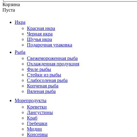
Корзина
Пуста
Икра
Красная икра
Черная икра
Щучья икра
Подарочная упаковка
Рыба
Свежемороженная рыба
Охлажденная продукция
Филе рыбы
Стейки из рыбы
Слабосоленая рыба
Копченая рыба
Вяленая рыба
Морепродукты
Креветки
Лангустины
Краб
Гребешки
Мидии
Консервы