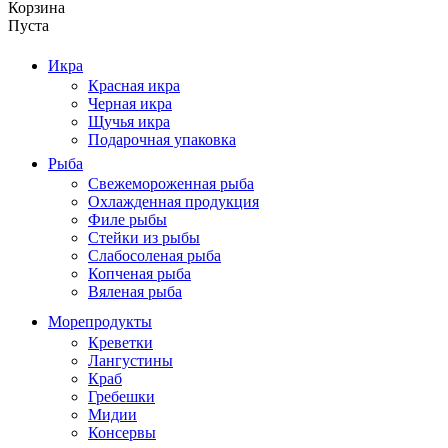
Корзина
Пуста
Икра
Красная икра
Черная икра
Щучья икра
Подарочная упаковка
Рыба
Свежемороженная рыба
Охлажденная продукция
Филе рыбы
Стейки из рыбы
Слабосоленая рыба
Копченая рыба
Вяленая рыба
Морепродукты
Креветки
Лангустины
Краб
Гребешки
Мидии
Консервы