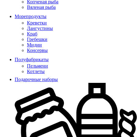
Копченая рыба
Вяленая рыба
Морепродукты
Креветки
Лангустины
Краб
Гребешки
Мидии
Консервы
Полуфабрикаты
Пельмени
Котлеты
Подарочные наборы