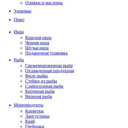
Оливки и маслины
Здоровье
Пиво
Икра
Красная икра
Черная икра
Щучья икра
Подарочная упаковка
Рыба
Свежемороженная рыба
Охлажденная продукция
Филе рыбы
Стейки из рыбы
Слабосоленая рыба
Копченая рыба
Вяленая рыба
Морепродукты
Креветки
Лангустины
Краб
Гребешки