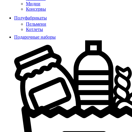
Мидии
Консервы
Полуфабрикаты
Пельмени
Котлеты
Подарочные наборы